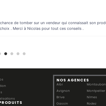
 la chance de tomber sur un vendeur qui connaissait son produ
choix . Merci à Nicolas pour tout ces conseils .
os
NOS AGENCES
Albi
Montauban
tion
Avignon
Montpellier
ls
Brive
Nîmes
lisations
PRODUITS
Gassin
Rodez