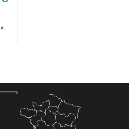
1 année il y a
it.
Excellent accueil ,prend le temps de comprend
Livraison dans les délais, livreur professionnel
Je recommande.
Un grand MERCI à Nicolas et son équipe.