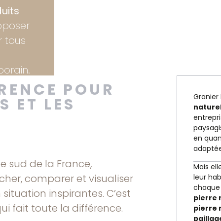
uits
oposer
 tous
porain.
ÉRENCE POUR
Granier
S ET LES
naturel
entrepri
paysagis
en quant
adaptée 
 sud de la France,
Mais ell
ucher, comparer et visualiser
leur ha
chaque c
situation inspirantes. C’est
pierre 
ui fait toute la différence.
pierre 
paillag