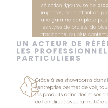
sélection rigoureuse de
prod
importés, permettant de pr
une
gamme complète
pour
les styles de projets, du plus
traditionnel au plus contem
UN ACTEUR DE RÉF
LES PROFESSIONNEL
PARTICULIERS
Grâce à ses showrooms dans le
l’entreprise permet de voir, to
les produits dans des mises en 
ce lien direct avec la matière q