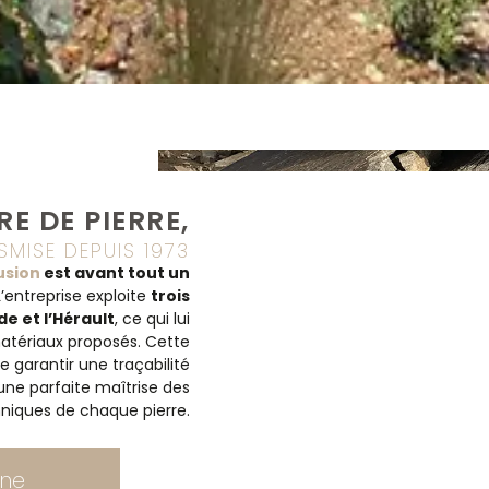
RE DE PIERRE,
MISE DEPUIS 1973
usion
est avant tout un
 L’entreprise exploite
trois
de et l’Hérault
, ce qui lui
atériaux proposés. Cette
 garantir une traçabilité
 une parfaite maîtrise des
ctement de
hniques de chaque pierre.
éventail de
une