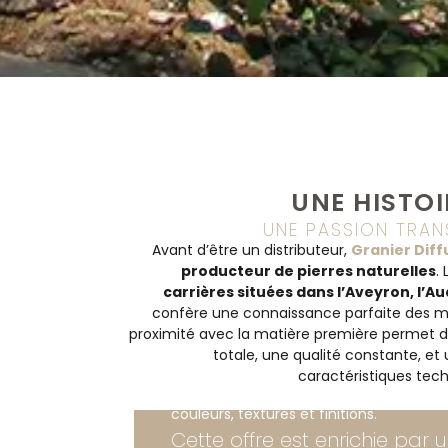
UNE HISTOI
UNE PASSION TRANS
Avant d’être un distributeur,
Granier Diff
producteur de pierres naturelles
.
carrières situées dans l’Aveyron, l’Au
confère une connaissance parfaite des m
proximité avec la matière première permet de
totale, une qualité constante, et
Une partie du catalogue est issue dire
caractéristiques tec
nos sites de production, avec un large 
couleurs, textures et finitions.
Cette offre est enrichie par 