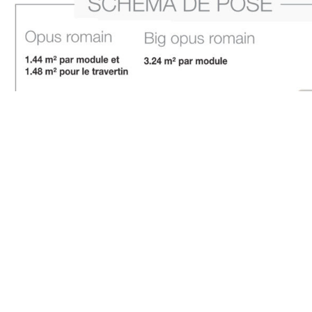
A prop