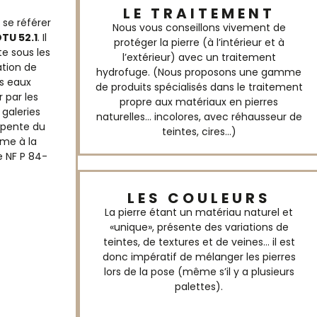
LE TRAITEMENT
 se référer
Nous vous conseillons vivement de
DTU 52.1
. Il
protéger la pierre (à l’intérieur et à
te sous les
l’extérieur) avec un traitement
ation de
hydrofuge. (Nous proposons une gamme
s eaux
de produits spécialisés dans le traitement
 par les
propre aux matériaux en pierres
 galeries
naturelles… incolores, avec réhausseur de
 pente du
teintes, cires…)
rme à la
e NF P 84-
LES COULEURS
La pierre étant un matériau naturel et
«unique», présente des variations de
teintes, de textures et de veines… il est
donc impératif de mélanger les pierres
lors de la pose (même s’il y a plusieurs
palettes).