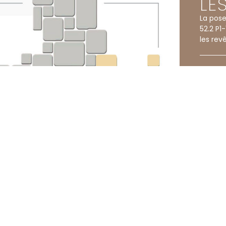
LE
La pose
52.2 P1
les rev
os
NOS AGENCES