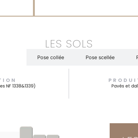
LES SOLS
e sable
Pose collée
Pose scellée
TION
PRODUI
es NF 1338&1339)
Pavés et da