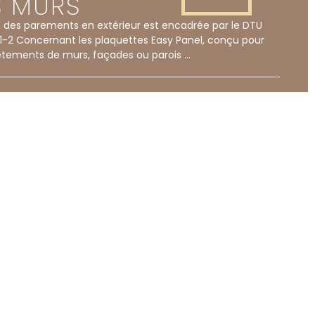
S MURS
 des parements en extérieur est encadrée par le DTU
-1-2 Concernant les plaquettes Easy Panel, conçu pour
êtements de murs, façades ou parois …
TÉLÉCHARGER NOTRE FICHE "CONSEILS DE POSE"