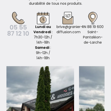
durabilité de tous nos produits.
05 55
Lundi au
brive@granier-
RN 88 19 600
87 12 10
Vendredi
:
diffusion.com
Saint-
7h30-12h /
Pantaléon-
14h-18h
de-Larche
Samedi
:
9h-12h /
14h-18h