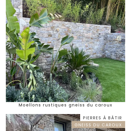
Moellons rustiques gneiss du caroux
PIERRES À BÂTIR
GNEISS DU CAROUX