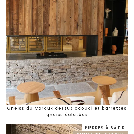
Gneiss du Caroux dessus adouci et barrettes
gneiss éclatées
PIERRES À BÂTIR