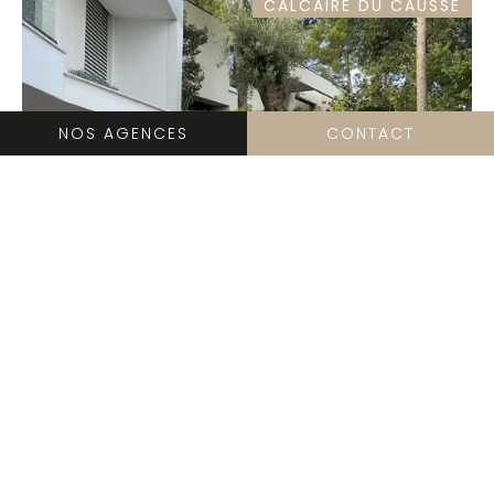
CALCAIRE DU CAUSSE
NOS AGENCES
CONTACT
Barrettes éclatées calcaire du causse pierre
de Bali en immersion et dallage perle de
Jena sable brosse 60x40cm