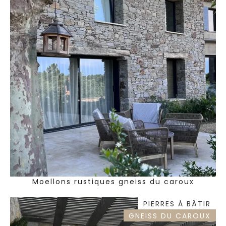
Moellons rustiques gneiss du caroux
PIERRES À BÂTIR
GNEISS DU CAROUX